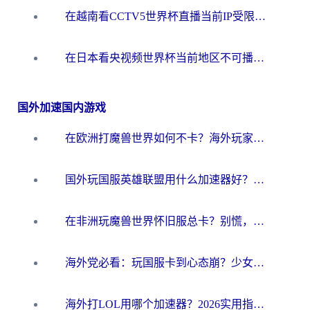
在越南看CCTV5世界杯直播当前IP受限制？海外党体育观赛终极指南来了
在日本看央视频世界杯当前地区不可播放？海外党体育观赛终极指南
国外加速国内游戏
在欧洲打魔兽世界如何不卡？海外玩家的国服游戏加速终极攻略
国外玩国服英雄联盟用什么加速器好？海外党亲测有效的国服游戏加速指南
在非洲玩魔兽世界怀旧服总卡？别慌，这份指南帮你丝滑开荒
海外党必看：玩国服卡到心态崩？少女前线云图计划加速器免费推荐+碧蓝航线足球世界流畅攻略
海外打LOL用哪个加速器？2026实用指南：从延迟到设备适配，一篇解决你的国服游戏痛点