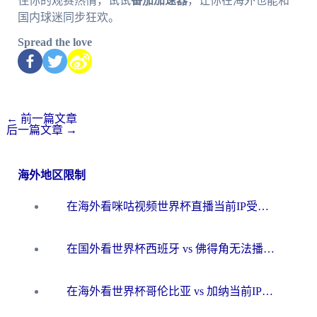
住你的观赛热情，试试
番茄加速器
，让你在海外也能和
国内球迷同步狂欢。
Spread the love
←
前一篇文章
后一篇文章
→
海外地区限制
在海外看咪咕视频世界杯直播当前IP受限制？这篇指南帮你搞定所有体育赛事观看难题
在国外看世界杯西班牙 vs 佛得角无法播放？这篇指南帮你解锁所有中文体育直播
在海外看世界杯哥伦比亚 vs 加纳当前IP受限制？这篇指南帮你流畅看中文解说赛事