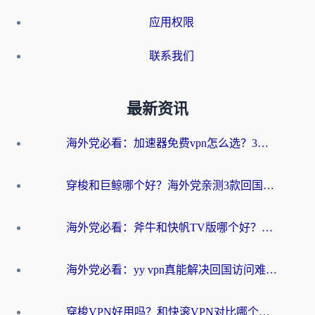
应用权限
联系我们
最新资讯
海外党必看：加速器免费vpn怎么选？3步教你无缝访问国内资源
穿梭和巨鲸哪个好？海外党亲测3款回国加速器，教你避开90%的坑
海外党必看：斧牛和快帆TV版哪个好？3分钟选对回国加速器，无缝刷B站、追热剧
海外党必看：yy vpn真能解决回国访问难题？附云极initap测评+免费方案对比
穿梭VPN好用吗？和快滚VPN对比哪个回国效果更好？海外党选回国加速器必看指南