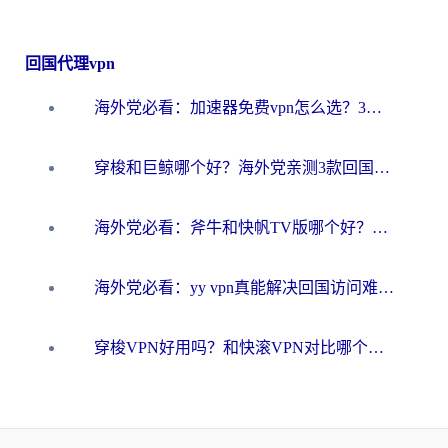
回国代理vpn
海外党必看：加速器免费vpn怎么选？3步教你无缝访问国内资源
穿梭和巨鲸哪个好？海外党亲测3款回国加速器，教你避开90%的坑
海外党必看：斧牛和快帆TV版哪个好？3分钟选对回国加速器，无缝刷B站、追热剧
海外党必看：yy vpn真能解决回国访问难题？附云极initap测评+免费方案对比
穿梭VPN好用吗？和快滚VPN对比哪个回国效果更好？海外党选回国加速器必看指南