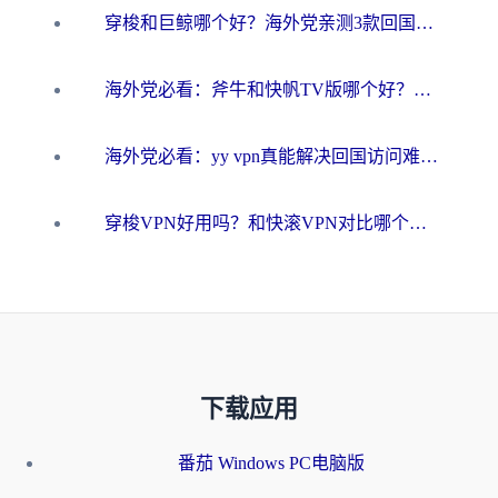
穿梭和巨鲸哪个好？海外党亲测3款回国加速器，教你避开90%的坑
海外党必看：斧牛和快帆TV版哪个好？3分钟选对回国加速器，无缝刷B站、追热剧
海外党必看：yy vpn真能解决回国访问难题？附云极initap测评+免费方案对比
穿梭VPN好用吗？和快滚VPN对比哪个回国效果更好？海外党选回国加速器必看指南
下载应用
番茄 Windows PC电脑版