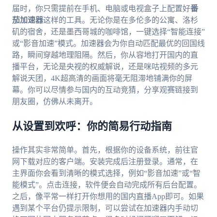
届时，你只需提前在手机、电脑或电视盒子上配置好
番
茄加速器
这样的工具。无论你是在多伦多的公寓、洛杉
矶的宿舍，还是墨西哥城的咖啡馆，一键选择“智能连接”
或“影音加速”模式。加速器会为你自动匹配最优的回国线
路，瞬间穿越地理阻隔。然后，你从容地打开国内的直
播平台，无论是央视的权威解说，还是咪咕视频的多元
解说天团，4K超高清的画面将毫无阻滞地铺满你的屏
幕。你可以尽情参与国内的互动竞猜，分享观赛链接到
朋友圈，仿佛从未离开。
从设置到欢呼：你的简易行动指南
操作其实非常简单。首先，根据你的设备系统，前往官
网下载对应的客户端。安装完成后注册登录。通常，在
主界面你会看到清晰的模式选择，例如“影音加速”或“智
能模式”。点击连接，软件便会自动完成所有后台配置。
之后，像平常一样打开你想用的国内直播App即可。如果
遇到某个平台仍提示限制，可以尝试在加速器内手动切