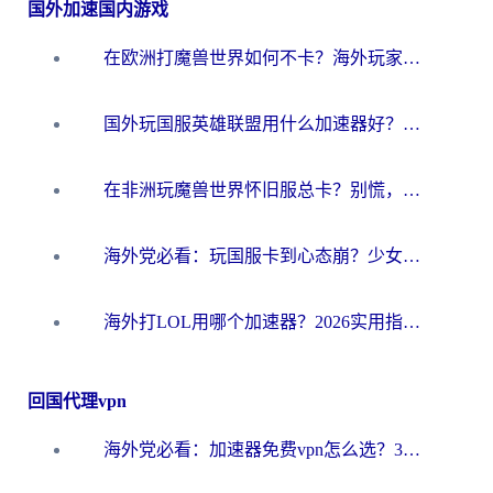
国外加速国内游戏
在欧洲打魔兽世界如何不卡？海外玩家的国服游戏加速终极攻略
国外玩国服英雄联盟用什么加速器好？海外党亲测有效的国服游戏加速指南
在非洲玩魔兽世界怀旧服总卡？别慌，这份指南帮你丝滑开荒
海外党必看：玩国服卡到心态崩？少女前线云图计划加速器免费推荐+碧蓝航线足球世界流畅攻略
海外打LOL用哪个加速器？2026实用指南：从延迟到设备适配，一篇解决你的国服游戏痛点
回国代理vpn
海外党必看：加速器免费vpn怎么选？3步教你无缝访问国内资源