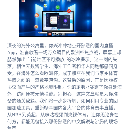
深夜的海外公寓里，你兴冲冲地点开熟悉的国内直播
App，准备收看一场万众瞩目的欧洲杯焦点战，屏幕上却
赫然弹出“当前地区不可播放”的冰冷提示。这一刻的失
落，相信无数留学生、海外工作者和华人同胞都感同身
受。在海外怎么看欧洲杯，成了横亘在我们与家乡体育
热情之间的一道数字鸿沟。这背后的原因，正是因版权
协议而产生的严格地域限制。你的IP地址暴露了你身处海
外，访问便被无情拦截。别担心，这篇文章就是为你准
备的通关秘籍。我们将一步步拆解，如何利用专业的回
国加速工具，重新畅享国内各大平台的体育赛事直播，
从NBA到英超，从咪咕视频到央视体育，让你无论身在
何方，都能无缝接入那份熟悉的中文解说与沸腾的现场
氛围。