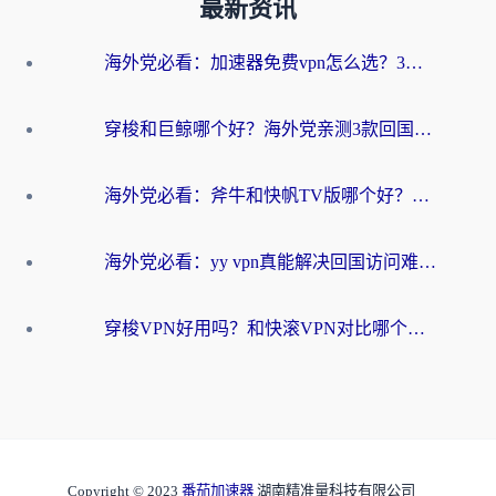
最新资讯
海外党必看：加速器免费vpn怎么选？3步教你无缝访问国内资源
穿梭和巨鲸哪个好？海外党亲测3款回国加速器，教你避开90%的坑
海外党必看：斧牛和快帆TV版哪个好？3分钟选对回国加速器，无缝刷B站、追热剧
海外党必看：yy vpn真能解决回国访问难题？附云极initap测评+免费方案对比
穿梭VPN好用吗？和快滚VPN对比哪个回国效果更好？海外党选回国加速器必看指南
Copyright © 2023
番茄加速器
湖南精准量科技有限公司