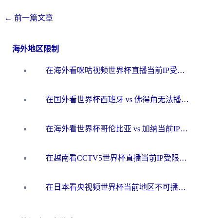
←
前一篇文章
海外地区限制
在海外看咪咕视频世界杯直播当前IP受限制？这篇指南帮你搞定所有体育赛事观看难题
在国外看世界杯西班牙 vs 佛得角无法播放？这篇指南帮你解锁所有中文体育直播
在海外看世界杯哥伦比亚 vs 加纳当前IP受限制？这篇指南帮你流畅看中文解说赛事
在越南看CCTV5世界杯直播当前IP受限制？海外党体育观赛终极指南来了
在日本看央视频世界杯当前地区不可播放？海外党体育观赛终极指南