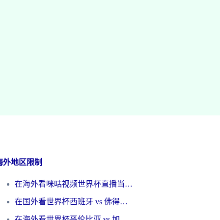
海外地区限制
在海外看咪咕视频世界杯直播当前IP受限制？这篇指南帮你搞定所有体育赛事观看难题
在国外看世界杯西班牙 vs 佛得角无法播放？这篇指南帮你解锁所有中文体育直播
在海外看世界杯哥伦比亚 vs 加纳当前IP受限制？这篇指南帮你流畅看中文解说赛事