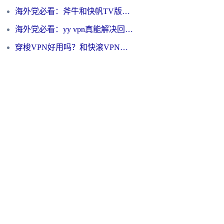
海外党必看：斧牛和快帆TV版哪个好？3分钟选对回国加速器，无缝刷B站、追热剧
海外党必看：yy vpn真能解决回国访问难题？附云极initap测评+免费方案对比
穿梭VPN好用吗？和快滚VPN对比哪个回国效果更好？海外党选回国加速器必看指南