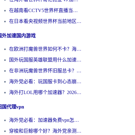
在越南看CCTV5世界杯直播当前IP受限制？海外党体育观赛终极指南来了
在日本看央视频世界杯当前地区不可播放？海外党体育观赛终极指南
国外加速国内游戏
在欧洲打魔兽世界如何不卡？海外玩家的国服游戏加速终极攻略
国外玩国服英雄联盟用什么加速器好？海外党亲测有效的国服游戏加速指南
在非洲玩魔兽世界怀旧服总卡？别慌，这份指南帮你丝滑开荒
海外党必看：玩国服卡到心态崩？少女前线云图计划加速器免费推荐+碧蓝航线足球世界流畅攻略
海外打LOL用哪个加速器？2026实用指南：从延迟到设备适配，一篇解决你的国服游戏痛点
回国代理vpn
海外党必看：加速器免费vpn怎么选？3步教你无缝访问国内资源
穿梭和巨鲸哪个好？海外党亲测3款回国加速器，教你避开90%的坑