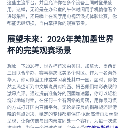
这些主流平台，并且允许你在多个设备上同时登录使
用。这样，无论是在办公室的午休时间用手机偷偷看个
进球集锦，还是晚上在客厅用电视沉浸式体验比赛，你
都能无缝切换，自由掌控你的观赛节奏。
展望未来：2026年美加墨世界
杯的完美观赛场景
想象一下2026年，世界杯首次由美国、加拿大、墨西哥
三国联合举办，赛事横跨北美多个时区。作为一名海外
华人，你可能因工作或学习身处其中一国。届时，你依
然会渴望听到中文解说员对梅西、姆巴佩们精彩表现的
激昂点评。通过提前准备好的回国加速器，你可以轻松
绕过地域封锁，在任何一个有网络的角落，用你最习惯
的方式打开国内直播平台。无论是凌晨的揭幕战还是傍
晚的焦点对决，稳定的专线都能保证4K超高清画质丝滑
呈现，让你仿佛与国内亲友同处一个客厅，为每一次进
攻呐喊，为每一个进球欢呼，完全不受“
在俄罗斯看世界