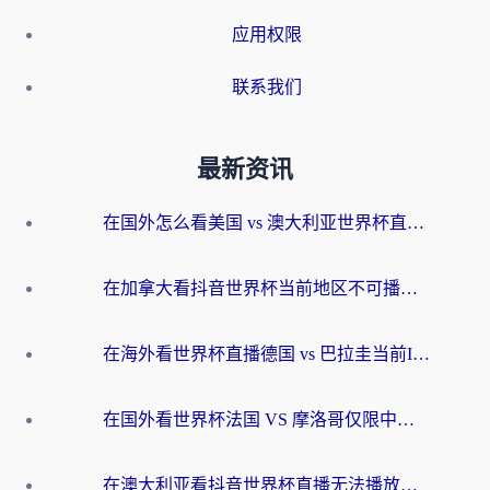
应用权限
联系我们
最新资讯
在国外怎么看美国 vs 澳大利亚世界杯直播？海外党必藏的中文解说观赛指南
在加拿大看抖音世界杯当前地区不可播放？海外党体育观赛终极指南
在海外看世界杯直播德国 vs 巴拉圭当前IP受限制？这篇指南帮你轻松解决地区限制
在国外看世界杯法国 VS 摩洛哥仅限中国大陆？别让地域限制拦下你的欢呼
在澳大利亚看抖音世界杯直播无法播放？海外党体育观赛终极指南来了！