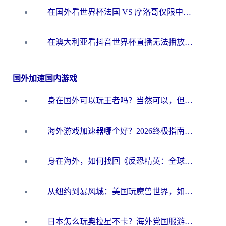
在国外看世界杯法国 VS 摩洛哥仅限中国大陆？别让地域限制拦下你的欢呼
在澳大利亚看抖音世界杯直播无法播放？海外党体育观赛终极指南来了！
国外加速国内游戏
身在国外可以玩王者吗？当然可以，但你需要这份“加速”指南
海外游戏加速器哪个好？2026终极指南帮你畅玩国服+解决卡顿难题
身在海外，如何找回《反恐精英：全球攻势》国服的丝滑手感？一份给你的终极指南
从纽约到暴风城：美国玩魔兽世界，如何找到你的最佳网络航线
日本怎么玩奥拉星不卡？海外党国服游戏加速器选择全攻略