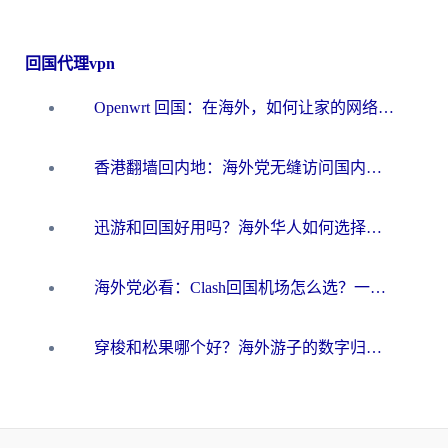
回国代理vpn
Openwrt 回国：在海外，如何让家的网络触手可及
香港翻墙回内地：海外党无缝访问国内资源的加速器选择全攻略
迅游和回国好用吗？海外华人如何选择靠谱的回国加速器
海外党必看：Clash回国机场怎么选？一篇搞定无缝访问国内资源的全攻略
穿梭和松果哪个好？海外游子的数字归乡路，到底该怎么选