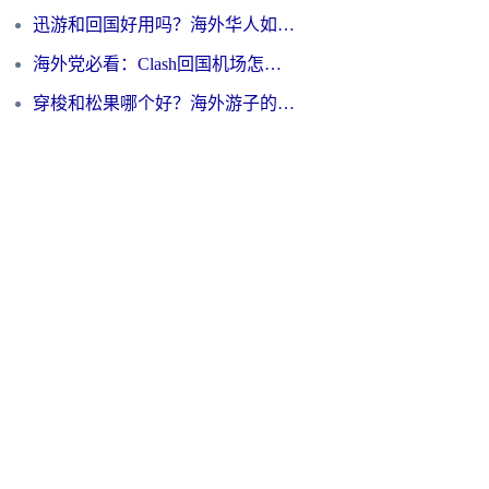
迅游和回国好用吗？海外华人如何选择靠谱的回国加速器
海外党必看：Clash回国机场怎么选？一篇搞定无缝访问国内资源的全攻略
穿梭和松果哪个好？海外游子的数字归乡路，到底该怎么选