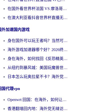
在国外看世界杯法国 VS 摩洛哥仅限中国大陆？别让地域限制拦下你的欢呼
在澳大利亚看抖音世界杯直播无法播放？海外党体育观赛终极指南来了！
国外加速国内游戏
身在国外可以玩王者吗？当然可以，但你需要这份“加速”指南
海外游戏加速器哪个好？2026终极指南帮你畅玩国服+解决卡顿难题
身在海外，如何找回《反恐精英：全球攻势》国服的丝滑手感？一份给你的终极指南
从纽约到暴风城：美国玩魔兽世界，如何找到你的最佳网络航线
日本怎么玩奥拉星不卡？海外党国服游戏加速器选择全攻略
回国代理vpn
Openwrt 回国：在海外，如何让家的网络触手可及
香港翻墙回内地：海外党无缝访问国内资源的加速器选择全攻略