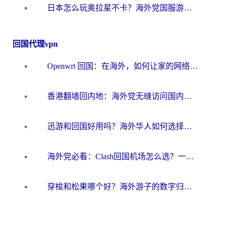
日本怎么玩奥拉星不卡？海外党国服游戏加速器选择全攻略
回国代理vpn
Openwrt 回国：在海外，如何让家的网络触手可及
香港翻墙回内地：海外党无缝访问国内资源的加速器选择全攻略
迅游和回国好用吗？海外华人如何选择靠谱的回国加速器
海外党必看：Clash回国机场怎么选？一篇搞定无缝访问国内资源的全攻略
穿梭和松果哪个好？海外游子的数字归乡路，到底该怎么选