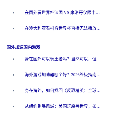
在国外看世界杯法国 VS 摩洛哥仅限中国大陆？别让地域限制拦下你的欢呼
在澳大利亚看抖音世界杯直播无法播放？海外党体育观赛终极指南来了！
国外加速国内游戏
身在国外可以玩王者吗？当然可以，但你需要这份“加速”指南
海外游戏加速器哪个好？2026终极指南帮你畅玩国服+解决卡顿难题
身在海外，如何找回《反恐精英：全球攻势》国服的丝滑手感？一份给你的终极指南
从纽约到暴风城：美国玩魔兽世界，如何找到你的最佳网络航线