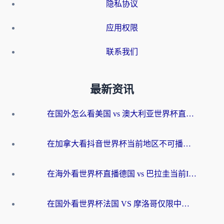
隐私协议
应用权限
联系我们
最新资讯
在国外怎么看美国 vs 澳大利亚世界杯直播？海外党必藏的中文解说观赛指南
在加拿大看抖音世界杯当前地区不可播放？海外党体育观赛终极指南
在海外看世界杯直播德国 vs 巴拉圭当前IP受限制？这篇指南帮你轻松解决地区限制
在国外看世界杯法国 VS 摩洛哥仅限中国大陆？别让地域限制拦下你的欢呼