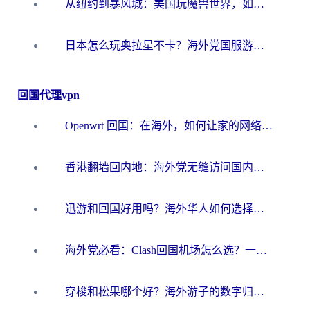
从纽约到暴风城：美国玩魔兽世界，如何找到你的最佳网络航线
日本怎么玩奥拉星不卡？海外党国服游戏加速器选择全攻略
回国代理vpn
Openwrt 回国：在海外，如何让家的网络触手可及
香港翻墙回内地：海外党无缝访问国内资源的加速器选择全攻略
迅游和回国好用吗？海外华人如何选择靠谱的回国加速器
海外党必看：Clash回国机场怎么选？一篇搞定无缝访问国内资源的全攻略
穿梭和松果哪个好？海外游子的数字归乡路，到底该怎么选