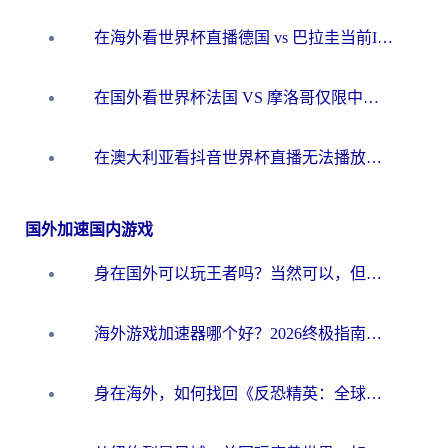
在海外看世界杯直播德国 vs 巴拉圭当前IP受限制？这篇指南帮你轻松解决地区限制
在国外看世界杯法国 VS 摩洛哥仅限中国大陆？别让地域限制拦下你的欢呼
在澳大利亚看抖音世界杯直播无法播放？海外党体育观赛终极指南来了！
国外加速国内游戏
身在国外可以玩王者吗？当然可以，但你需要这份“加速”指南
海外游戏加速器哪个好？2026终极指南帮你畅玩国服+解决卡顿难题
身在海外，如何找回《反恐精英：全球攻势》国服的丝滑手感？一份给你的终极指南