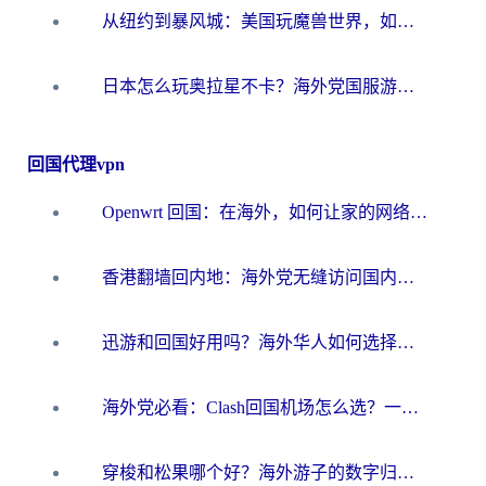
从纽约到暴风城：美国玩魔兽世界，如何找到你的最佳网络航线
日本怎么玩奥拉星不卡？海外党国服游戏加速器选择全攻略
回国代理vpn
Openwrt 回国：在海外，如何让家的网络触手可及
香港翻墙回内地：海外党无缝访问国内资源的加速器选择全攻略
迅游和回国好用吗？海外华人如何选择靠谱的回国加速器
海外党必看：Clash回国机场怎么选？一篇搞定无缝访问国内资源的全攻略
穿梭和松果哪个好？海外游子的数字归乡路，到底该怎么选