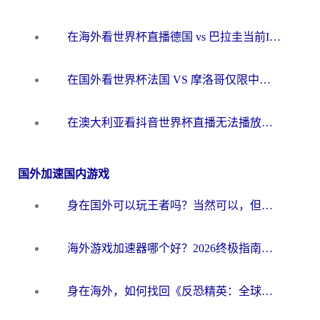
在海外看世界杯直播德国 vs 巴拉圭当前IP受限制？这篇指南帮你轻松解决地区限制
在国外看世界杯法国 VS 摩洛哥仅限中国大陆？别让地域限制拦下你的欢呼
在澳大利亚看抖音世界杯直播无法播放？海外党体育观赛终极指南来了！
国外加速国内游戏
身在国外可以玩王者吗？当然可以，但你需要这份“加速”指南
海外游戏加速器哪个好？2026终极指南帮你畅玩国服+解决卡顿难题
身在海外，如何找回《反恐精英：全球攻势》国服的丝滑手感？一份给你的终极指南