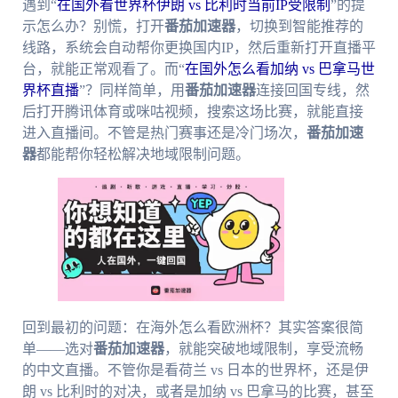
遇到“
在国外看世界杯伊朗 vs 比利时当前IP受限制
”的提
示怎么办？别慌，打开
番茄加速器
，切换到智能推荐的
线路，系统会自动帮你更换国内IP，然后重新打开直播平
台，就能正常观看了。而“
在国外怎么看加纳 vs 巴拿马世
界杯直播
”？同样简单，用
番茄加速器
连接回国专线，然
后打开腾讯体育或咪咕视频，搜索这场比赛，就能直接
进入直播间。不管是热门赛事还是冷门场次，
番茄加速
器
都能帮你轻松解决地域限制问题。
回到最初的问题：在海外怎么看欧洲杯？其实答案很简
单——选对
番茄加速器
，就能突破地域限制，享受流畅
的中文直播。不管你是看荷兰 vs 日本的世界杯，还是伊
朗 vs 比利时的对决，或者是加纳 vs 巴拿马的比赛，甚至